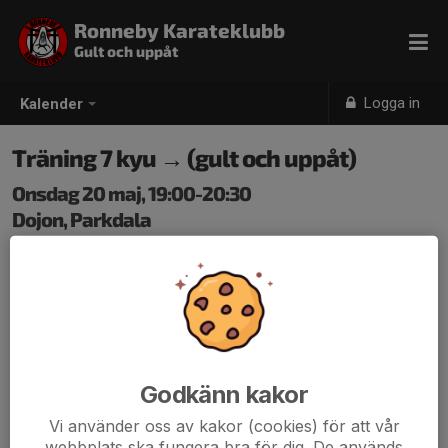
Ronneby Karateklubb
Gult och uppåt
Logga in
Kalender
Träning 7 kyu → (gult och uppåt)
Onsdag 20 maj, 19:00-20:30
Dojon, Parkdala
Samling: 19:00
Godkänn kakor
Vi använder oss av kakor (cookies) för att vår
webbplats ska fungera bra för dig. De används