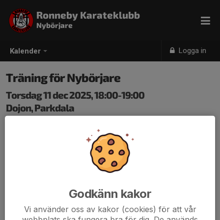
Ronneby Karateklubb
Nybörjare
Logga in
Kalender
Träning för Nybörjare
Torsdag 11 dec 2025, 18:00-19:00
Dojon, Parkdala
Samling: 18:00
Godkänn kakor
Vi använder oss av kakor (cookies) för att vår
webbplats ska fungera bra för dig. De används