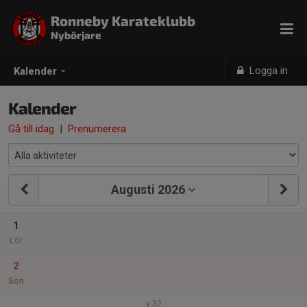
Ronneby Karateklubb
Nybörjare
Logga in
Kalender
Kalender
Gå till idag
|
Prenumerera
Augusti 2026
1
Lör
2
Sön
v.32