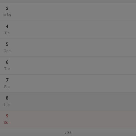
3
Mån
4
Tis
5
Ons
6
Tor
7
Fre
8
Lör
9
Sön
v.33