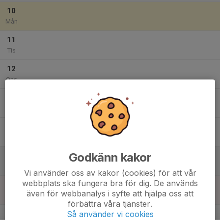
10
Mån
11
Tis
12
Ons
13
Tor
14
Fre
Godkänn kakor
15
Lör
Vi använder oss av kakor (cookies) för att vår
webbplats ska fungera bra för dig. De används
16
även för webbanalys i syfte att hjälpa oss att
Sön
förbättra våra tjänster.
v.34
Så använder vi cookies