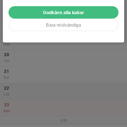
17
Mån
Godkänn alla kakor
18
Bara nödvändiga
Tis
19
Ons
20
Tor
21
Fre
22
Lör
23
Sön
v.35