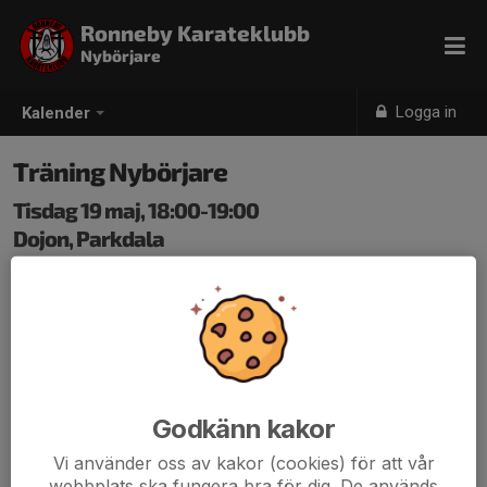
Ronneby Karateklubb
Nybörjare
Logga in
Kalender
Träning Nybörjare
Tisdag 19 maj, 18:00-19:00
Dojon, Parkdala
Samling: 18:00
Godkänn kakor
Vi använder oss av kakor (cookies) för att vår
webbplats ska fungera bra för dig. De används