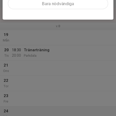
Lör
Bara nödvändiga
18
Sön
v.8
19
Mån
20
18:30
Tränarträning
20:00
Tis
Parkdala
21
Ons
22
Tor
23
Fre
24