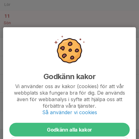
Lör
11
Sön
v.7
12
Mån
13
18:30
Tränarträning
20:00
Tis
Parkdala
Godkänn kakor
14
Vi använder oss av kakor (cookies) för att vår
Ons
webbplats ska fungera bra för dig. De används
15
även för webbanalys i syfte att hjälpa oss att
förbättra våra tjänster.
Tor
Så använder vi cookies
16
Fre
Godkänn alla kakor
17