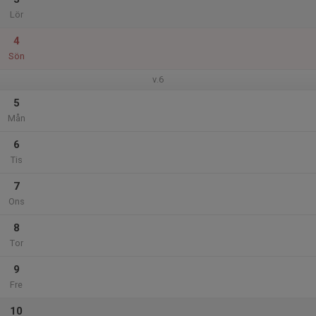
Lör
4
Sön
v.6
5
Mån
6
Tis
7
Ons
8
Tor
9
Fre
10