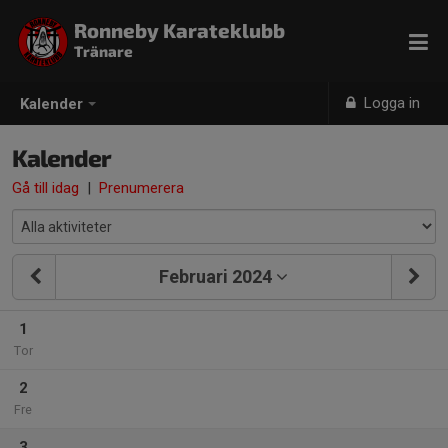
Ronneby Karateklubb
Tränare
Logga in
Kalender
Kalender
Gå till idag
|
Prenumerera
Februari 2024
1
Tor
2
Fre
3