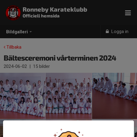
Ronneby Karateklubb
Officiell hemsida
Logga in
Bildgalleri
Tillbaka
Bältesceremoni vårterminen 2024
2024-06-02
|
15 bilder