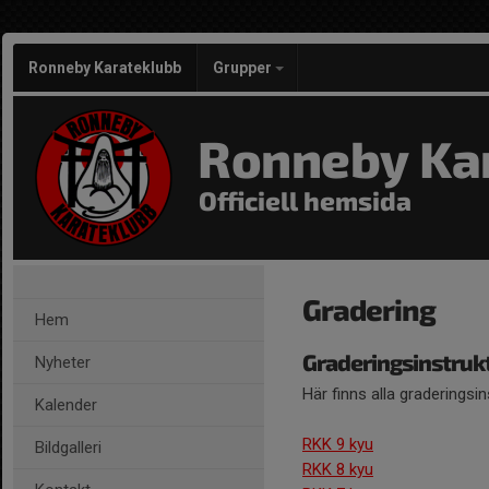
Ronneby Karateklubb
Grupper
Ronneby Ka
Officiell hemsida
Gradering
Hem
Graderingsinstruk
Nyheter
Här finns alla graderingsin
Kalender
RKK 9 kyu
Bildgalleri
RKK 8 kyu