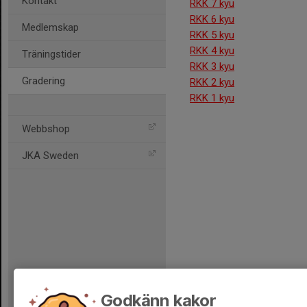
Kontakt
RKK 7 kyu
RKK 6 kyu
Medlemskap
RKK 5 kyu
RKK 4 kyu
Träningstider
RKK 3 kyu
Gradering
RKK 2 kyu
RKK 1 kyu
Webbshop
JKA Sweden
Godkänn kakor