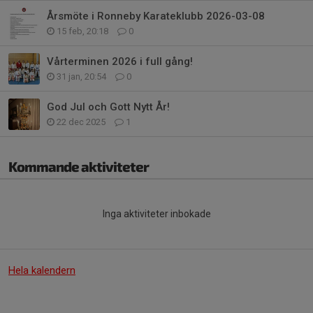
Årsmöte i Ronneby Karateklubb 2026-03-08
15 feb, 20:18
0
Vårterminen 2026 i full gång!
31 jan, 20:54
0
God Jul och Gott Nytt År!
22 dec 2025
1
Kommande aktiviteter
Inga aktiviteter inbokade
Hela kalendern