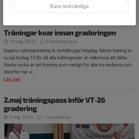
150 kr för de...
Bara nödvändiga
Läs mer
Träningar kvar innan graderingen
14 maj, 08:26
0 kommentarer
Dagens nybörjarträning är inställd pga helgdag. Nästa träning är
nu på lördag 15.00, då alla bältesgrader är välkomna att delta.
Nästa vecka är det träning som vanligt för alla tre nivåerna och
därefter har vi...
Läs mer
2.maj träningspass inför VT-26
gradering
3 maj, 14:51
1 kommentar