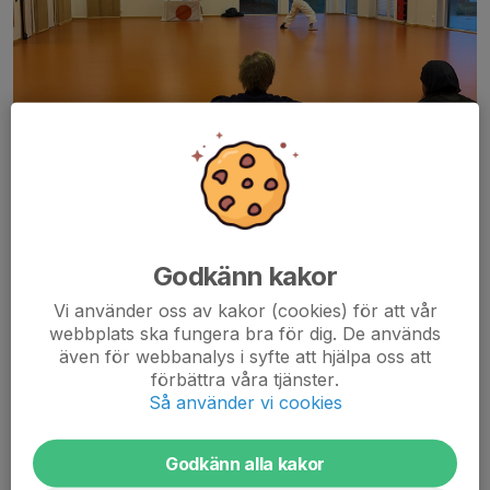
Godkänn kakor
Vi använder oss av kakor (cookies) för att vår
webbplats ska fungera bra för dig. De används
även för webbanalys i syfte att hjälpa oss att
GRADERINGSAVGIFT
förbättra våra tjänster.
Graderingsavgift, samt medlemsavgift och träningsavgift för
Så använder vi cookies
terminen måste vara betalad innan graderingen för att personen
ska få genomföra sin gradering.
Godkänn alla kakor
Följande graderingsavgifter gäller: