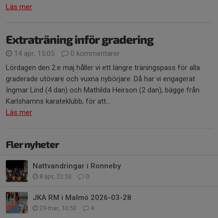
Läs mer
Extraträning inför gradering
14 apr, 15:05
0 kommentarer
Lördagen den 2:e maj håller vi ett längre träningspass för alla
graderade utövare och vuxna nybörjare. Då har vi engagerat
Ingmar Lind (4 dan) och Mathilda Heirson (2 dan), bägge från
Karlshamns karateklubb, för att...
Läs mer
Fler nyheter
Nattvandringar i Ronneby
8 apr, 22:53
0
JKA RM i Malmö 2026-03-28
29 mar, 10:53
4